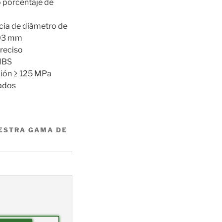
 porcentaje de
cia de diámetro de
003 mm
reciso
 HBS
ción ≥ 125 MPa
ados
ESTRA GAMA DE