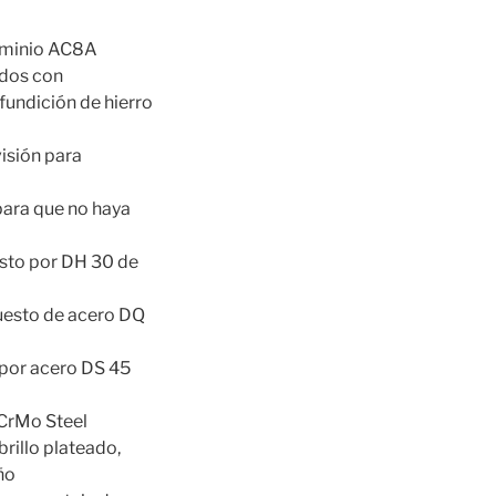
uminio AC8A
ados con
fundición de hierro
isión para
ara que no haya
sto por DH 30 de
uesto de acero DQ
 por acero DS 45
CrMo Steel
rillo plateado,
ño