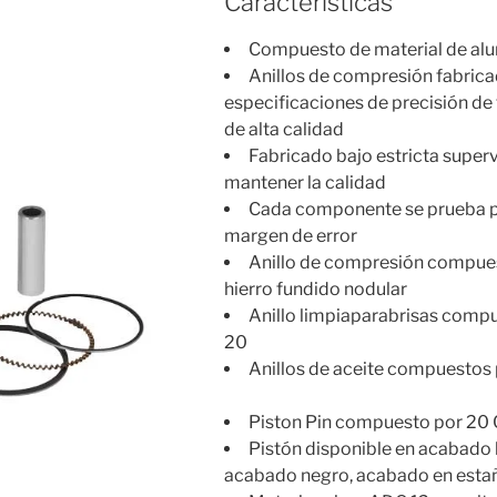
Caracteristicas
Compuesto de material de al
Anillos de compresión fabric
especificaciones de precisión de 
de alta calidad
Fabricado bajo estricta superv
mantener la calidad
Cada componente se prueba p
margen de error
Anillo de compresión compue
hierro fundido nodular
Anillo limpiaparabrisas comp
20
Anillos de aceite compuestos
Piston Pin compuesto por 20 
Pistón disponible en acabado b
acabado negro, acabado en esta