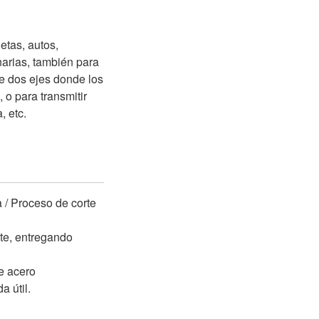
etas, autos,
narias, también para
re dos ejes donde los
o para transmitir
, etc.
 / Proceso de corte
te, entregando
e acero
 útil.