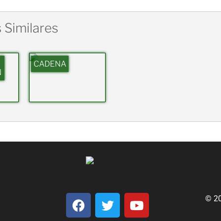
 Similares
CADENA
N
© 2